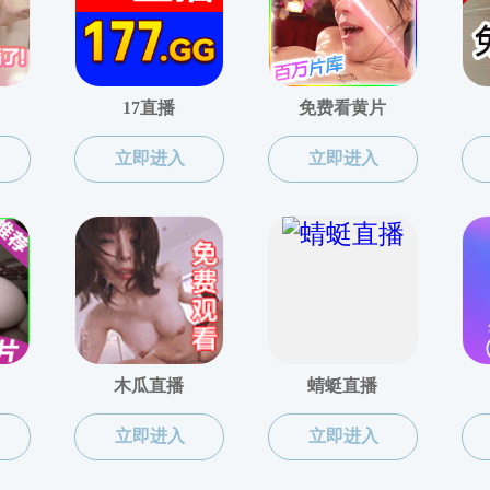
上页
1
下页
共0页