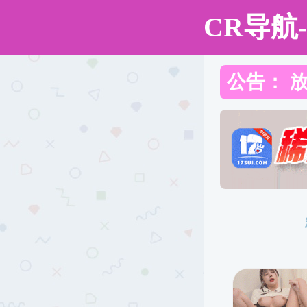
搜同
搜同
搜同 介绍
走进南繁
师资